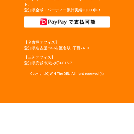
ト。
愛知県全域・パーティー累計実績38,000件！
【名古屋オフィス】
愛知県名古屋市中村区名駅3丁目24−8
【三河オフィス】
愛知県安城市東栄町3‐816‐7
Copylight(C)WIN The DELI All right reserved.(k)