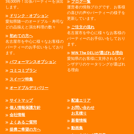
38,000件！出張パーティーを演出
ブログ一覧
します。
運営者の情熱ブログです、お客様
の喜びの声やパーティーの様子を
ドリンク・オプション
更新しています。
愛知県随一のオードブル・寿司な
どの品揃えと演出料理の数々
ご注文の流れ
名古屋市を中心に様々なお客様の
初めての方へ
パーティーのお手伝いをしており
名古屋市を中心に様々なお客様の
ます。
パーティーのお手伝いをしており
ます。
WIN The DELIが選ばれる理由
愛知県のお客様に支持されるウィ
パフォーマンスオプション
ンザデリのケータリングが選ばれ
る理由
コミコミプラン
スイーツ特集
オードブルデリバリー
サイトマップ
配達エリア
個人情報保護方針
お問い合わせ
お見積り
会社情報
新着情報
よくあるご質問
動画集
提携ご希望の方へ