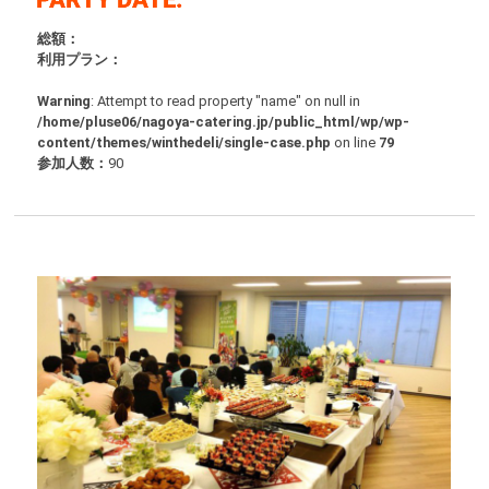
総額：
利用プラン：
Warning
: Attempt to read property "name" on null in
/home/pluse06/nagoya-catering.jp/public_html/wp/wp-
content/themes/winthedeli/single-case.php
on line
79
参加人数：
90