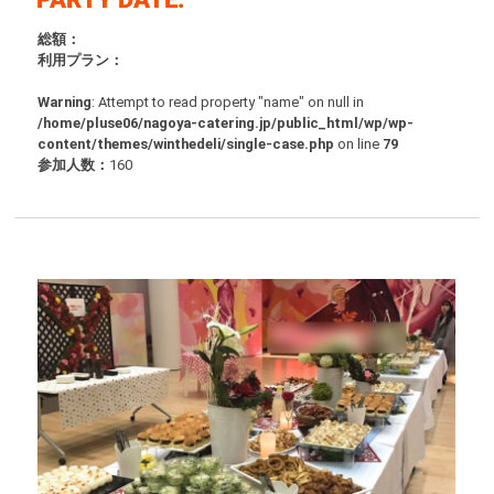
総額：
利用プラン：
Warning
: Attempt to read property "name" on null in
/home/pluse06/nagoya-catering.jp/public_html/wp/wp-
content/themes/winthedeli/single-case.php
on line
79
参加人数：
160