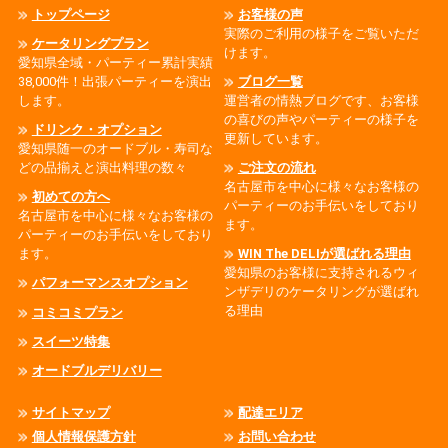
トップページ
お客様の声
実際のご利用の様子をご覧いただ
ケータリングプラン
けます。
愛知県全域・パーティー累計実績
38,000件！出張パーティーを演出
ブログ一覧
します。
運営者の情熱ブログです、お客様
の喜びの声やパーティーの様子を
ドリンク・オプション
更新しています。
愛知県随一のオードブル・寿司な
どの品揃えと演出料理の数々
ご注文の流れ
名古屋市を中心に様々なお客様の
初めての方へ
パーティーのお手伝いをしており
名古屋市を中心に様々なお客様の
ます。
パーティーのお手伝いをしており
ます。
WIN The DELIが選ばれる理由
愛知県のお客様に支持されるウィ
パフォーマンスオプション
ンザデリのケータリングが選ばれ
る理由
コミコミプラン
スイーツ特集
オードブルデリバリー
サイトマップ
配達エリア
個人情報保護方針
お問い合わせ