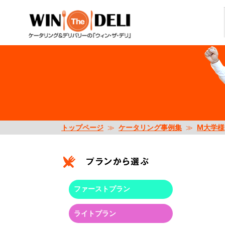
トップページ
≫
ケータリング事例集
≫
M大学様
ファーストプラン
ライトプラン