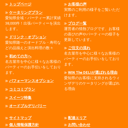
トップページ
お客様の声
実際のご利用の様子をご覧いただ
ケータリングプラン
けます。
愛知県全域・パーティー累計実績
38,000件！出張パーティーを演出
ブログ一覧
します。
運営者の情熱ブログです、お客様
の喜びの声やパーティーの様子を
ドリンク・オプション
更新しています。
愛知県随一のオードブル・寿司な
どの品揃えと演出料理の数々
ご注文の流れ
名古屋市を中心に様々なお客様の
初めての方へ
パーティーのお手伝いをしており
名古屋市を中心に様々なお客様の
ます。
パーティーのお手伝いをしており
ます。
WIN The DELIが選ばれる理由
愛知県のお客様に支持されるウィ
パフォーマンスオプション
ンザデリのケータリングが選ばれ
る理由
コミコミプラン
スイーツ特集
オードブルデリバリー
サイトマップ
配達エリア
個人情報保護方針
お問い合わせ