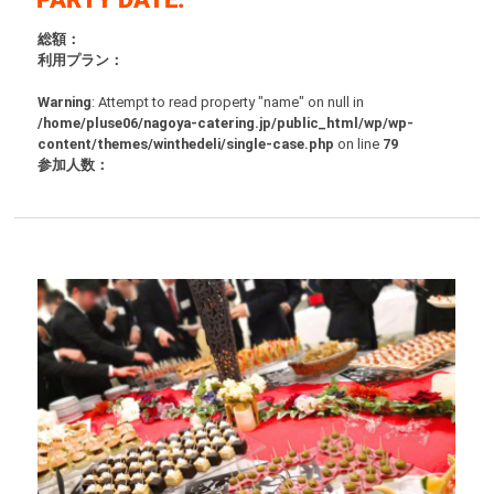
総額：
利用プラン：
Warning
: Attempt to read property "name" on null in
/home/pluse06/nagoya-catering.jp/public_html/wp/wp-
content/themes/winthedeli/single-case.php
on line
79
参加人数：