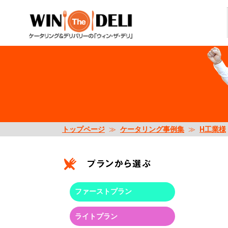
トップページ
≫
ケータリング事例集
≫
H工業様
ファーストプラン
ライトプラン