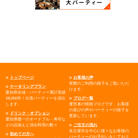
トップページ
お客様の声
実際のご利用の様子をご覧いただ
ケータリングプラン
けます。
愛知県全域・パーティー累計実績
38,000件！出張パーティーを演出
ブログ一覧
します。
運営者の情熱ブログです、お客様
の喜びの声やパーティーの様子を
ドリンク・オプション
更新しています。
愛知県随一のオードブル・寿司な
どの品揃えと演出料理の数々
ご注文の流れ
名古屋市を中心に様々なお客様の
初めての方へ
パーティーのお手伝いをしており