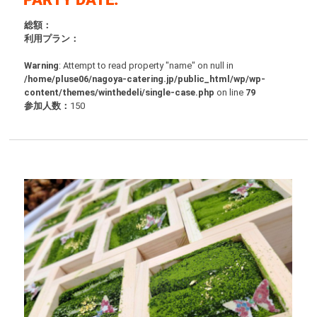
総額：
利用プラン：
Warning
: Attempt to read property "name" on null in
/home/pluse06/nagoya-catering.jp/public_html/wp/wp-
content/themes/winthedeli/single-case.php
on line
79
参加人数：
150