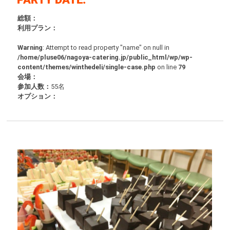
総額：
利用プラン：
Warning
: Attempt to read property "name" on null in
/home/pluse06/nagoya-catering.jp/public_html/wp/wp-
content/themes/winthedeli/single-case.php
on line
79
会場：
参加人数：
55名
オプション：