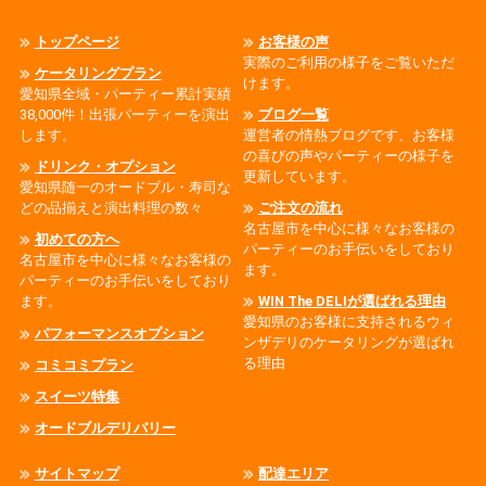
トップページ
お客様の声
実際のご利用の様子をご覧いただ
ケータリングプラン
けます。
愛知県全域・パーティー累計実績
38,000件！出張パーティーを演出
ブログ一覧
します。
運営者の情熱ブログです、お客様
の喜びの声やパーティーの様子を
ドリンク・オプション
更新しています。
愛知県随一のオードブル・寿司な
どの品揃えと演出料理の数々
ご注文の流れ
名古屋市を中心に様々なお客様の
初めての方へ
パーティーのお手伝いをしており
名古屋市を中心に様々なお客様の
ます。
パーティーのお手伝いをしており
ます。
WIN The DELIが選ばれる理由
愛知県のお客様に支持されるウィ
パフォーマンスオプション
ンザデリのケータリングが選ばれ
る理由
コミコミプラン
スイーツ特集
オードブルデリバリー
サイトマップ
配達エリア