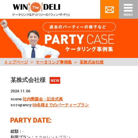
トップページ
≫
ケータリング事例集
≫
某株式会社様
某株式会社様
NEW
2024.11.06
scene:
社内懇親会・記念式典
occupancy:
50名様までのパーティープラン
総額：
-
利用プラン：
エクセレントプラン