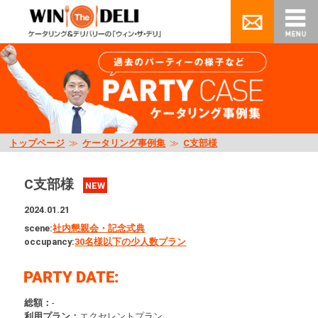
トップページ
≫
ケータリング事例集
≫
C支部様
C支部様
NEW
2024.01.21
scene:
社内懇親会・記念式典
occupancy:
30名様以下の少人数プラン
総額：
-
利用プラン：
エクセレントプラン