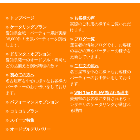
トップページ
お客様の声
実際のご利用の様子をご覧いただ
ケータリングプラン
けます。
愛知県全域・パーティー累計実績
38,000件！出張パーティーを演出
ブログ一覧
します。
運営者の情熱ブログです、お客様
の喜びの声やパーティーの様子を
ドリンク・オプション
更新しています。
愛知県随一のオードブル・寿司な
どの品揃えと演出料理の数々
ご注文の流れ
名古屋市を中心に様々なお客様の
初めての方へ
パーティーのお手伝いをしており
名古屋市を中心に様々なお客様の
ます。
パーティーのお手伝いをしており
ます。
WIN The DELIが選ばれる理由
愛知県のお客様に支持されるウィ
パフォーマンスオプション
ンザデリのケータリングが選ばれ
る理由
コミコミプラン
スイーツ特集
オードブルデリバリー