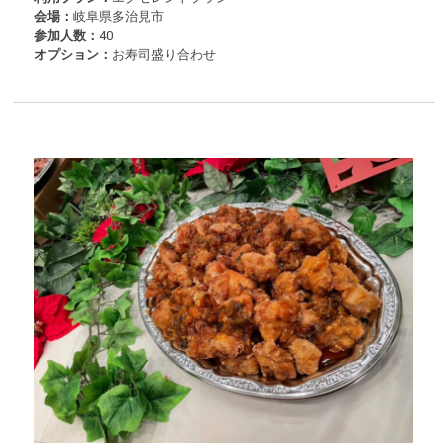
会場：
岐阜県多治見市
参加人数：
40
オプション：
お寿司盛り合わせ