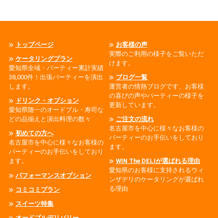
トップページ
お客様の声
実際のご利用の様子をご覧いただ
ケータリングプラン
けます。
愛知県全域・パーティー累計実績
38,000件！出張パーティーを演出
ブログ一覧
します。
運営者の情熱ブログです、お客様
の喜びの声やパーティーの様子を
ドリンク・オプション
更新しています。
愛知県随一のオードブル・寿司な
どの品揃えと演出料理の数々
ご注文の流れ
名古屋市を中心に様々なお客様の
初めての方へ
パーティーのお手伝いをしており
名古屋市を中心に様々なお客様の
ます。
パーティーのお手伝いをしており
ます。
WIN The DELIが選ばれる理由
愛知県のお客様に支持されるウィ
パフォーマンスオプション
ンザデリのケータリングが選ばれ
る理由
コミコミプラン
スイーツ特集
オードブルデリバリー