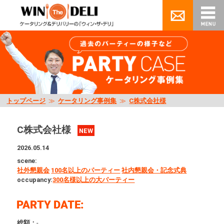
トップページ
≫
ケータリング事例集
≫
C株式会社様
C株式会社様
NEW
2026.05.14
scene:
社外懇親会
100名以上のパーティー
社内懇親会・記念式典
occupancy:
300名様以上の大パーティー
総額：
-