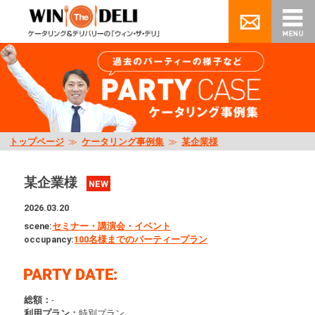
トップページ
≫
ケータリング事例集
≫
某企業様
某企業様
NEW
2026.03.20
scene:
セミナー・講演会・イベント
occupancy:
100名様までのパーティープラン
総額：
-
利用プラン：
特別プラン