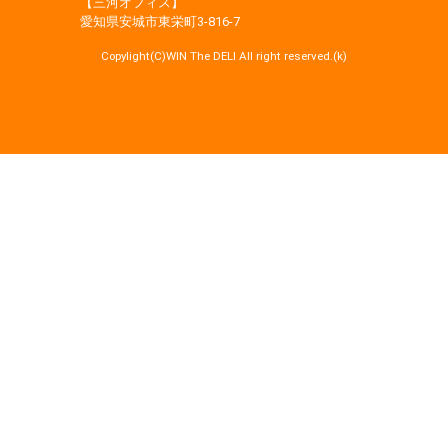
【三河オフィス】
愛知県安城市東栄町3‐816‐7
Copylight(C)WIN The DELI All right reserved.(k)