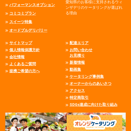
愛知県のお客様に支持されるウィ
パフォーマンスオプション
ンザデリのケータリングが選ばれ
る理由
コミコミプラン
スイーツ特集
オードブルデリバリー
サイトマップ
配達エリア
個人情報保護方針
お問い合わせ
お見積り
会社情報
新着情報
よくあるご質問
動画集
提携ご希望の方へ
ケータリング事例集
オーナーからのあいさつ
アクセス
特定商取引
SDGs達成に向けた取り組み