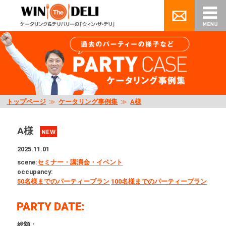
トップページ
≫
ケータリング事例集
≫
A様
A様
NEW
2025.11.01
scene:
セミナー・講演会・イベント
occupancy:
50名様までのパーティープラン
100名様までのパーティープラン
総額：