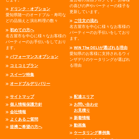
の喜びの声やパーティーの様子を
ドリンク・オプション
更新しています。
愛知県随一のオードブル・寿司な
どの品揃えと演出料理の数々
ご注文の流れ
名古屋市を中心に様々なお客様の
初めての方へ
パーティーのお手伝いをしており
名古屋市を中心に様々なお客様の
ます。
パーティーのお手伝いをしており
ます。
WIN The DELIが選ばれる理由
愛知県のお客様に支持されるウィ
パフォーマンスオプション
ンザデリのケータリングが選ばれ
る理由
コミコミプラン
スイーツ特集
オードブルデリバリー
サイトマップ
配達エリア
個人情報保護方針
お問い合わせ
お見積り
会社情報
新着情報
よくあるご質問
動画集
提携ご希望の方へ
ケータリング事例集