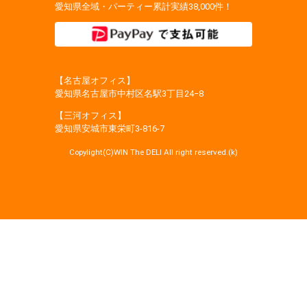
愛知県全域・パーティー累計実績38,000件！
【名古屋オフィス】
愛知県名古屋市中村区名駅3丁目24−8
【三河オフィス】
愛知県安城市東栄町3‐816‐7
Copylight(C)WIN The DELI All right reserved.(k)