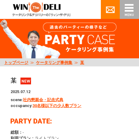
トップページ
≫
ケータリング事例集
≫
某
某
NEW
2025.07.12
scene:
社内懇親会・記念式典
occupancy:
30名様以下の少人数プラン
総額：
-
利用プラン：
ライトプラン