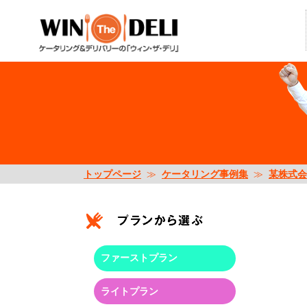
トップページ
≫
ケータリング事例集
≫
某株式会
ファーストプラン
ライトプラン