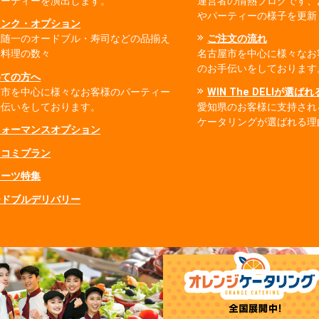
パーティーを演出します。
運営者の情熱ブログです、
やパーティーの様子を更新
リンク・オプション
県随一のオードブル・寿司などの品揃え
ご注文の流れ
出料理の数々
名古屋市を中心に様々なお
のお手伝いをしております
めての方へ
屋市を中心に様々なお客様のパーティー
WIN The DELIが選ば
手伝いをしております。
愛知県のお客様に支持され
ケータリングが選ばれる理
フォーマンスオプション
ミコミプラン
イーツ特集
ードブルデリバリー