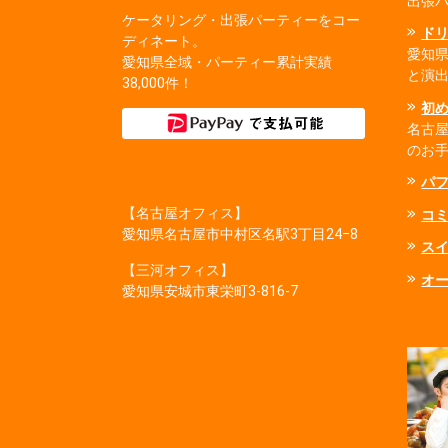
出張
ケータリング・出張パーティーをコー
ド
ディネート。
愛知
愛知県全域・パーティー累計実績
と演
38,000件！
初
名古
のお
パ
【名古屋オフィス】
コ
愛知県名古屋市中村区名駅3丁目24−8
ス
【三河オフィス】
オ
愛知県安城市東栄町3‐816‐7