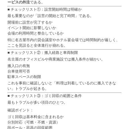
ービスの外注
である。
■ チェックリスト①：設営開始時間は明確か
最も重要なのが「設営の開始と完了時間」である。
開場前に設営が完了するか
イベント開始に影響しないか
会場の利用時間と整合しているか
特に名古屋市内の貸会議室やホテル宴会場では時間制約が厳しく、
ここを見誤ると全体進行が崩れる。
■ チェックリスト②：搬入経路と車両制限
名古屋のオフィスビルや商業施設では搬入条件が細かい。
搬入口の有無
台車使用可否
駐車スペースの制限
これを事前に確認しないと「料理は到着しているのに搬入できな
い」トラブルが起きる。
■ チェックリスト③：ゴミ回収の範囲と条件
最もトラブルが多い項目のひとつ。
確認ポイント：
ゴミ回収は基本料金に含まれるか
分別対応（可燃・不燃・資源）
段ボール・容器の回収範囲