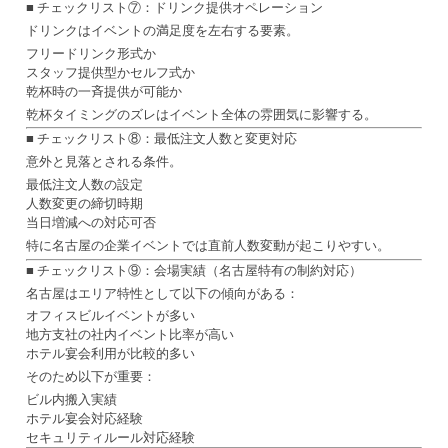
■ チェックリスト⑦：ドリンク提供オペレーション
ドリンクはイベントの満足度を左右する要素。
フリードリンク形式か
スタッフ提供型かセルフ式か
乾杯時の一斉提供が可能か
乾杯タイミングのズレはイベント全体の雰囲気に影響する。
■ チェックリスト⑧：最低注文人数と変更対応
意外と見落とされる条件。
最低注文人数の設定
人数変更の締切時期
当日増減への対応可否
特に名古屋の企業イベントでは直前人数変動が起こりやすい。
■ チェックリスト⑨：会場実績（名古屋特有の制約対応）
名古屋はエリア特性として以下の傾向がある：
オフィスビルイベントが多い
地方支社の社内イベント比率が高い
ホテル宴会利用が比較的多い
そのため以下が重要：
ビル内搬入実績
ホテル宴会対応経験
セキュリティルール対応経験