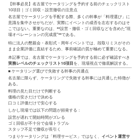
【幹事必見】名古屋でケータリングを予約する前のチェックリスト
10項目｜ゴミ回収・設営撤収の注意点
名古屋でケータリングを手配する際、多くの幹事が「料理選び」に
意識を集中させがちだが、実際にイベントの成否を左右するのはそ
こではない。重要なのは、**設営・撤収・ゴミ回収などを含めた“現
場オペレーションの完成度”**である。
特に法人の懇親会・表彰式・周年イベントでは、段取りミスがその
まま企業評価に直結するため、事前確認の質が極めて重要になる。
本記事では、名古屋でケータリングを予約する前に必ず確認すべき
実務レベルのチェックリスト10項目
を、現場視点で徹底解説する。
■ ケータリング選びで失敗する幹事の共通点
名古屋に限らず、ケータリングで失敗する幹事には共通した特徴が
ある。
料理の見た目だけで判断する
価格の安さだけで決める
口コミ評価だけで安心する
しかし現場では以下の問題が頻発する：
設営が遅れて開始時間がズレる
ゴミ回収が不十分で会場トラブル
スタッフ不足で撤収が長引く
つまりケータリングは「料理サービス」ではなく、
イベント運営サ