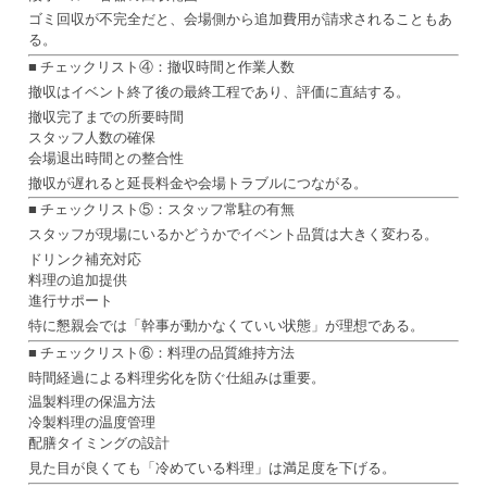
ゴミ回収が不完全だと、会場側から追加費用が請求されることもあ
る。
■ チェックリスト④：撤収時間と作業人数
撤収はイベント終了後の最終工程であり、評価に直結する。
撤収完了までの所要時間
スタッフ人数の確保
会場退出時間との整合性
撤収が遅れると延長料金や会場トラブルにつながる。
■ チェックリスト⑤：スタッフ常駐の有無
スタッフが現場にいるかどうかでイベント品質は大きく変わる。
ドリンク補充対応
料理の追加提供
進行サポート
特に懇親会では「幹事が動かなくていい状態」が理想である。
■ チェックリスト⑥：料理の品質維持方法
時間経過による料理劣化を防ぐ仕組みは重要。
温製料理の保温方法
冷製料理の温度管理
配膳タイミングの設計
見た目が良くても「冷めている料理」は満足度を下げる。