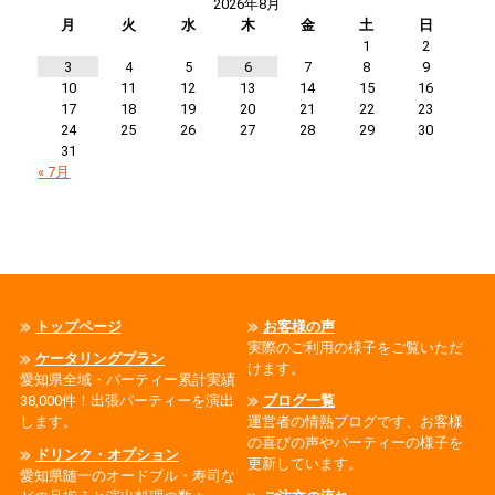
2026年8月
月
火
水
木
金
土
日
1
2
3
4
5
6
7
8
9
10
11
12
13
14
15
16
17
18
19
20
21
22
23
24
25
26
27
28
29
30
31
« 7月
トップページ
お客様の声
実際のご利用の様子をご覧いただ
ケータリングプラン
けます。
愛知県全域・パーティー累計実績
38,000件！出張パーティーを演出
ブログ一覧
します。
運営者の情熱ブログです、お客様
の喜びの声やパーティーの様子を
ドリンク・オプション
更新しています。
愛知県随一のオードブル・寿司な