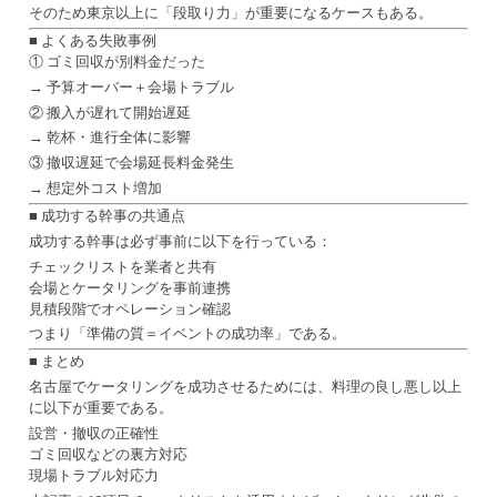
そのため東京以上に「段取り力」が重要になるケースもある。
■ よくある失敗事例
① ゴミ回収が別料金だった
→ 予算オーバー＋会場トラブル
② 搬入が遅れて開始遅延
→ 乾杯・進行全体に影響
③ 撤収遅延で会場延長料金発生
→ 想定外コスト増加
■ 成功する幹事の共通点
成功する幹事は必ず事前に以下を行っている：
チェックリストを業者と共有
会場とケータリングを事前連携
見積段階でオペレーション確認
つまり「準備の質＝イベントの成功率」である。
■ まとめ
名古屋でケータリングを成功させるためには、料理の良し悪し以上
に以下が重要である。
設営・撤収の正確性
ゴミ回収などの裏方対応
現場トラブル対応力