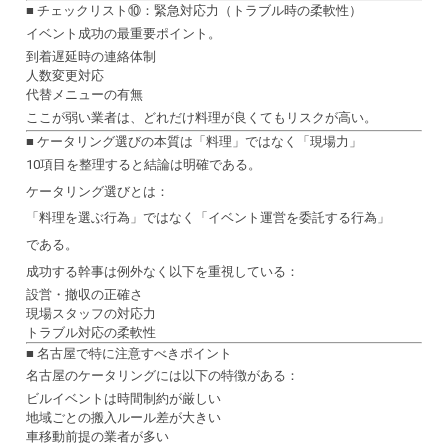
■ チェックリスト⑩：緊急対応力（トラブル時の柔軟性）
イベント成功の最重要ポイント。
到着遅延時の連絡体制
人数変更対応
代替メニューの有無
ここが弱い業者は、どれだけ料理が良くてもリスクが高い。
■ ケータリング選びの本質は「料理」ではなく「現場力」
10項目を整理すると結論は明確である。
ケータリング選びとは：
「料理を選ぶ行為」ではなく「イベント運営を委託する行為」
である。
成功する幹事は例外なく以下を重視している：
設営・撤収の正確さ
現場スタッフの対応力
トラブル対応の柔軟性
■ 名古屋で特に注意すべきポイント
名古屋のケータリングには以下の特徴がある：
ビルイベントは時間制約が厳しい
地域ごとの搬入ルール差が大きい
車移動前提の業者が多い