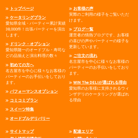
トップページ
お客様の声
実際のご利用の様子をご覧いただ
ケータリングプラン
けます。
愛知県全域・パーティー累計実績
38,000件！出張パーティーを演出
ブログ一覧
します。
運営者の情熱ブログです、お客様
の喜びの声やパーティーの様子を
ドリンク・オプション
更新しています。
愛知県随一のオードブル・寿司な
どの品揃えと演出料理の数々
ご注文の流れ
名古屋市を中心に様々なお客様の
初めての方へ
パーティーのお手伝いをしており
名古屋市を中心に様々なお客様の
ます。
パーティーのお手伝いをしており
ます。
WIN The DELIが選ばれる理由
愛知県のお客様に支持されるウィ
パフォーマンスオプション
ンザデリのケータリングが選ばれ
る理由
コミコミプラン
スイーツ特集
オードブルデリバリー
サイトマップ
配達エリア