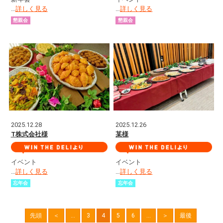
…
詳しく見る
…
詳しく見る
懇親会
懇親会
2025.12.28
2025.12.26
T株式会社様
某様
イベント
イベント
…
詳しく見る
…
詳しく見る
忘年会
忘年会
先頭
＜
...
3
4
5
6
...
＞
最後