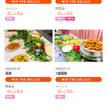
イベント
同窓会
…
詳しく見る
…
詳しく見る
懇親会
懇親会
同窓会
2026.02.03
2026.01.31
某様
T連盟様
懇親会
イベント
…
詳しく見る
…
詳しく見る
懇親会
懇親会