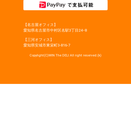
【名古屋オフィス】
愛知県名古屋市中村区名駅3丁目24−8
【三河オフィス】
愛知県安城市東栄町3‐816‐7
Copylight(C)WIN The DELI All right reserved.(k)