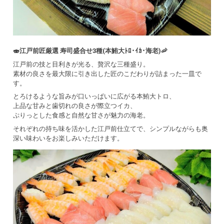
🍣江戸前匠厳選 寿司盛合せ3種(本鮪大ﾄﾛ･ｲｶ･海老)🦐
江戸前の技と目利きが光る、贅沢な三種盛り。
素材の良さを最大限に引き出した匠のこだわりが詰まった一皿で
す。
とろけるような旨みが口いっぱいに広がる本鮪大トロ、
上品な甘みと歯切れの良さが際立つイカ、
ぷりっとした食感と自然な甘さが魅力の海老。
それぞれの持ち味を活かした江戸前仕立てで、シンプルながらも奥
深い味わいをお楽しみいただけます。