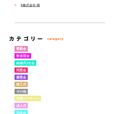
E株式会社 様
懇親会
歓送迎会
結婚式2次会
同窓会
謝恩会
竣工式
その他
卒業パーティー
成人式
忘年会