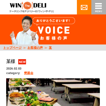
トップページ
≫
お客様の声
≫
某
某様
NEW
2026.02.03
category:
懇親会