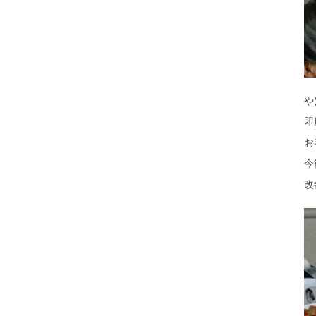
や
即
お
今
改