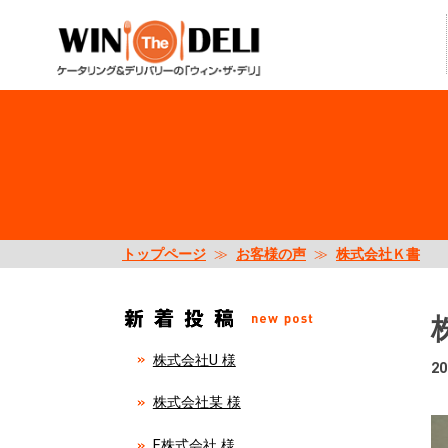
トップページ
≫
お客様の声
≫
株式会社Ｋ書
株式会社U 様
20
株式会社某 様
E株式会社 様