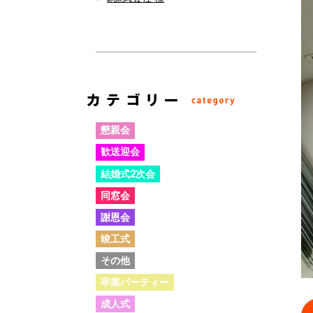
懇親会
歓送迎会
結婚式2次会
同窓会
謝恩会
竣工式
その他
卒業パーティー
成人式