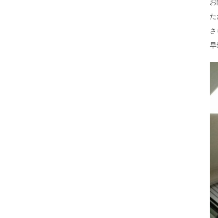
お
た
さ
早