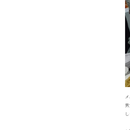
メ
男
し