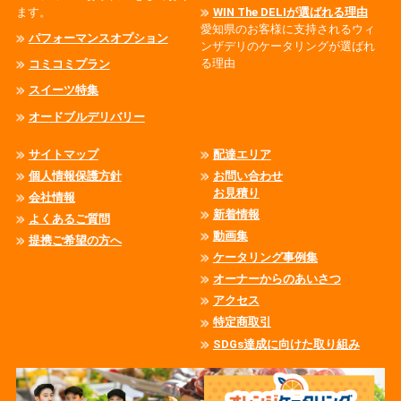
ます。
WIN The DELIが選ばれる理由
愛知県のお客様に支持されるウィ
パフォーマンスオプション
ンザデリのケータリングが選ばれ
る理由
コミコミプラン
スイーツ特集
オードブルデリバリー
サイトマップ
配達エリア
個人情報保護方針
お問い合わせ
お見積り
会社情報
新着情報
よくあるご質問
動画集
提携ご希望の方へ
ケータリング事例集
オーナーからのあいさつ
アクセス
特定商取引
SDGs達成に向けた取り組み