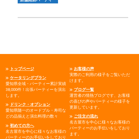
トップページ
お客様の声
実際のご利用の様子をご覧いただ
ケータリングプラン
けます。
愛知県全域・パーティー累計実績
38,000件！出張パーティーを演出
ブログ一覧
します。
運営者の情熱ブログです、お客様
の喜びの声やパーティーの様子を
ドリンク・オプション
更新しています。
愛知県随一のオードブル・寿司な
どの品揃えと演出料理の数々
ご注文の流れ
名古屋市を中心に様々なお客様の
初めての方へ
パーティーのお手伝いをしており
名古屋市を中心に様々なお客様の
ます。
パーティーのお手伝いをしており