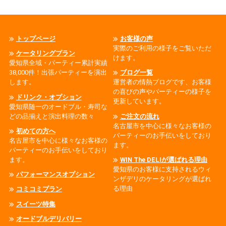
トップページ
お客様の声
実際のご利用の様子をご覧いただ
ケータリングプラン
けます。
愛知県全域・パーティー累計実績
38,000件！出張パーティーを演出
ブログ一覧
します。
運営者の情熱ブログです、お客様
の喜びの声やパーティーの様子を
ドリンク・オプション
更新しています。
愛知県随一のオードブル・寿司な
どの品揃えと演出料理の数々
ご注文の流れ
名古屋市を中心に様々なお客様の
初めての方へ
パーティーのお手伝いをしており
名古屋市を中心に様々なお客様の
ます。
パーティーのお手伝いをしており
ます。
WIN The DELIが選ばれる理由
愛知県のお客様に支持されるウィ
パフォーマンスオプション
ンザデリのケータリングが選ばれ
る理由
コミコミプラン
スイーツ特集
オードブルデリバリー