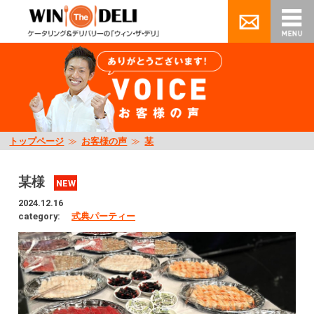
トップページ
≫
お客様の声
≫
某
某様
NEW
2024.12.16
category:
式典パーティー