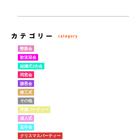
懇親会
歓送迎会
結婚式2次会
同窓会
謝恩会
竣工式
その他
卒業パーティー
成人式
忘年会
クリスマスパーティー