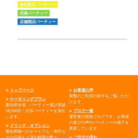
会社設立パーティー
式典パーティー
店舗開店パーティー
トップページ
お客様の声
実際のご利用の様子をご覧いただ
ケータリングプラン
けます。
愛知県全域・パーティー累計実績
38,000件！出張パーティーを演出
ブログ一覧
します。
運営者の情熱ブログです、お客様
の喜びの声やパーティーの様子を
ドリンク・オプション
更新しています。
愛知県随一のオードブル・寿司な
どの品揃えと演出料理の数々
ご注文の流れ