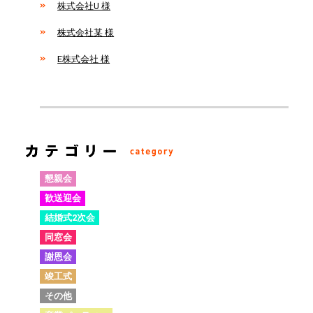
株式会社U 様
株式会社某 様
E株式会社 様
懇親会
歓送迎会
結婚式2次会
同窓会
謝恩会
竣工式
その他