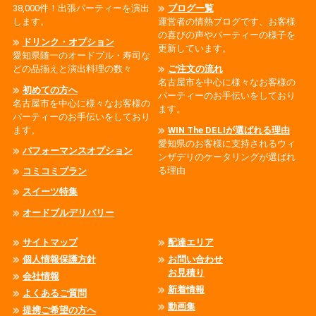
38,000件！出張パーティーを演出
ブログ一覧
します。
運営者の情熱ブログです、お客様
の喜びの声やパーティーの様子を
ドリンク・オプション
更新しています。
愛知県随一のオードブル・寿司な
どの品揃えと演出料理の数々
ご注文の流れ
名古屋市を中心に様々なお客様の
初めての方へ
パーティーのお手伝いをしており
名古屋市を中心に様々なお客様の
ます。
パーティーのお手伝いをしており
ます。
WIN The DELIが選ばれる理由
愛知県のお客様に支持されるウィ
パフォーマンスオプション
ンザデリのケータリングが選ばれ
る理由
コミコミプラン
スイーツ特集
オードブルデリバリー
サイトマップ
配達エリア
個人情報保護方針
お問い合わせ
お見積り
会社情報
新着情報
よくあるご質問
動画集
提携ご希望の方へ