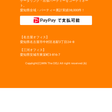
ケータリング・出張パーティーをコーディネー
ト。
愛知県全域・パーティー累計実績38,000件！
【名古屋オフィス】
愛知県名古屋市中村区名駅3丁目24−8
【三河オフィス】
愛知県安城市東栄町3‐816‐7
Copylight(C)WIN The DELI All right reserved.(k)