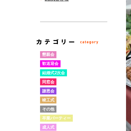
懇親会
歓送迎会
結婚式2次会
同窓会
謝恩会
竣工式
その他
卒業パーティー
成人式