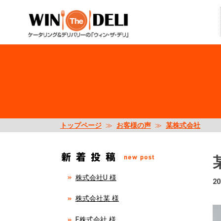
トップページ
≫
お客様の声
≫
某株式会社
株式会社U 様
20
株式会社某 様
E株式会社 様