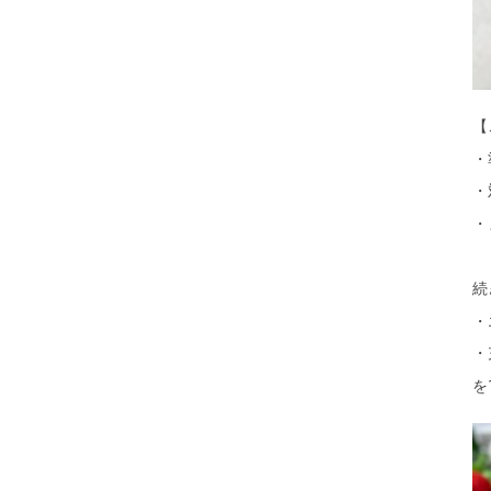
【
・
・
・
続
・
・
を