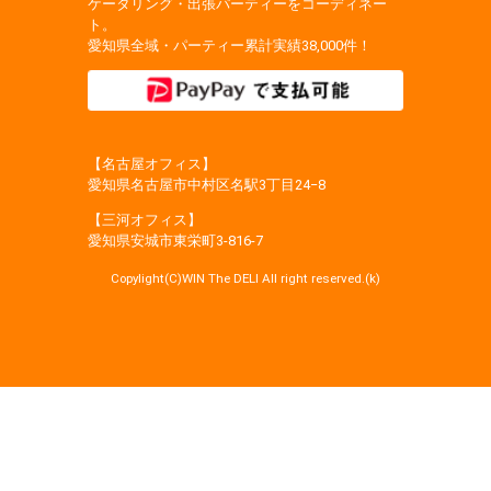
ケータリング・出張パーティーをコーディネー
ト。
愛知県全域・パーティー累計実績38,000件！
【名古屋オフィス】
愛知県名古屋市中村区名駅3丁目24−8
【三河オフィス】
愛知県安城市東栄町3‐816‐7
Copylight(C)WIN The DELI All right reserved.(k)