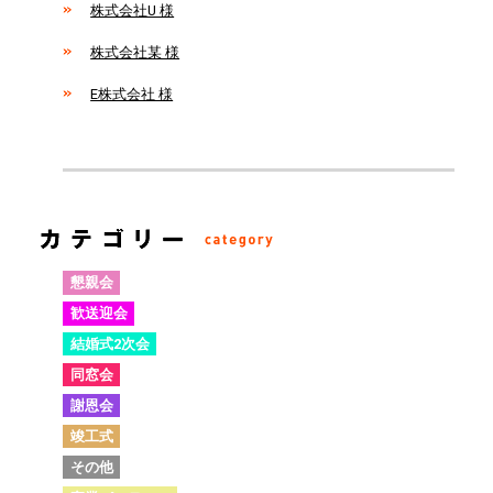
株式会社U 様
株式会社某 様
E株式会社 様
懇親会
歓送迎会
結婚式2次会
同窓会
謝恩会
竣工式
その他