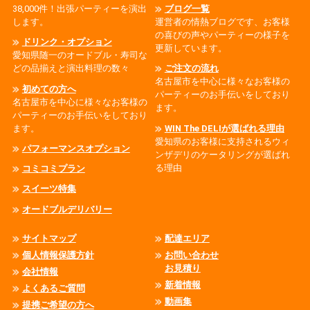
38,000件！出張パーティーを演出
ブログ一覧
します。
運営者の情熱ブログです、お客様
の喜びの声やパーティーの様子を
ドリンク・オプション
更新しています。
愛知県随一のオードブル・寿司な
どの品揃えと演出料理の数々
ご注文の流れ
名古屋市を中心に様々なお客様の
初めての方へ
パーティーのお手伝いをしており
名古屋市を中心に様々なお客様の
ます。
パーティーのお手伝いをしており
ます。
WIN The DELIが選ばれる理由
愛知県のお客様に支持されるウィ
パフォーマンスオプション
ンザデリのケータリングが選ばれ
る理由
コミコミプラン
スイーツ特集
オードブルデリバリー
サイトマップ
配達エリア
個人情報保護方針
お問い合わせ
お見積り
会社情報
新着情報
よくあるご質問
動画集
提携ご希望の方へ