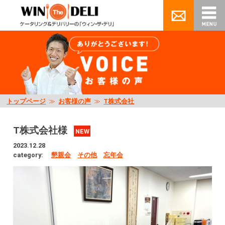
トップページ
≫
お客様の声
≫
T株式会社
T株式会社様
NEW
2023.12.28
category:
懇親会
その他
忘年会