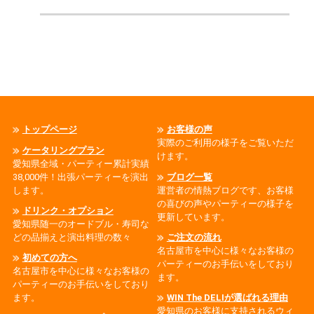
トップページ
お客様の声
実際のご利用の様子をご覧いただ
ケータリングプラン
けます。
愛知県全域・パーティー累計実績
38,000件！出張パーティーを演出
ブログ一覧
します。
運営者の情熱ブログです、お客様
の喜びの声やパーティーの様子を
ドリンク・オプション
更新しています。
愛知県随一のオードブル・寿司な
どの品揃えと演出料理の数々
ご注文の流れ
名古屋市を中心に様々なお客様の
初めての方へ
パーティーのお手伝いをしており
名古屋市を中心に様々なお客様の
ます。
パーティーのお手伝いをしており
ます。
WIN The DELIが選ばれる理由
愛知県のお客様に支持されるウィ