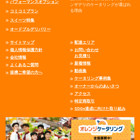
パフォーマンスオプション
ンザデリのケータリングが選ばれ
る理由
コミコミプラン
スイーツ特集
オードブルデリバリー
サイトマップ
配達エリア
個人情報保護方針
お問い合わせ
お見積り
会社情報
新着情報
よくあるご質問
動画集
提携ご希望の方へ
ケータリング事例集
オーナーからのあいさつ
アクセス
特定商取引
SDGs達成に向けた取り組み