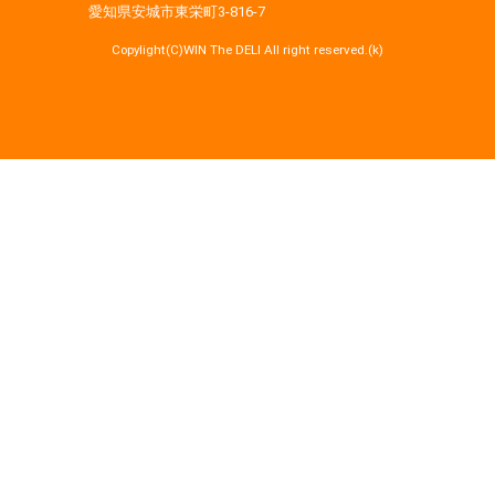
愛知県安城市東栄町3‐816‐7
Copylight(C)WIN The DELI All right reserved.(k)