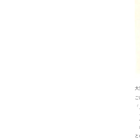
大
ご
「
ど
ケ
か
と