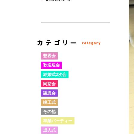
懇親会
歓送迎会
結婚式2次会
同窓会
謝恩会
竣工式
その他
卒業パーティー
成人式