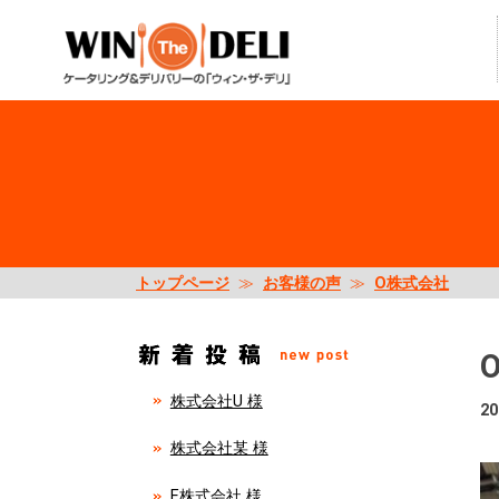
トップページ
≫
お客様の声
≫
O株式会社
株式会社U 様
20
株式会社某 様
E株式会社 様