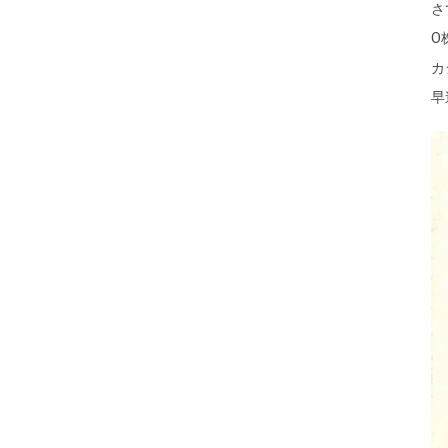
さ
O
カ
早