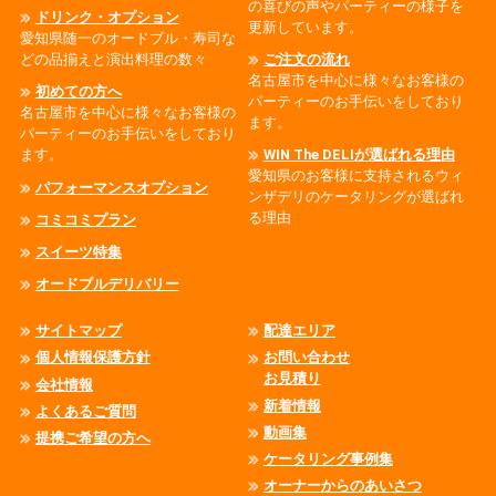
の喜びの声やパーティーの様子を
ドリンク・オプション
更新しています。
愛知県随一のオードブル・寿司な
どの品揃えと演出料理の数々
ご注文の流れ
名古屋市を中心に様々なお客様の
初めての方へ
パーティーのお手伝いをしており
名古屋市を中心に様々なお客様の
ます。
パーティーのお手伝いをしており
ます。
WIN The DELIが選ばれる理由
愛知県のお客様に支持されるウィ
パフォーマンスオプション
ンザデリのケータリングが選ばれ
る理由
コミコミプラン
スイーツ特集
オードブルデリバリー
サイトマップ
配達エリア
個人情報保護方針
お問い合わせ
お見積り
会社情報
新着情報
よくあるご質問
動画集
提携ご希望の方へ
ケータリング事例集
オーナーからのあいさつ