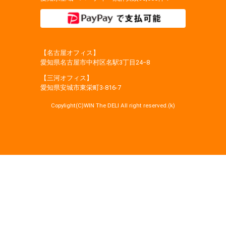
【名古屋オフィス】
愛知県名古屋市中村区名駅3丁目24−8
【三河オフィス】
愛知県安城市東栄町3‐816‐7
Copylight(C)WIN The DELI All right reserved.(k)