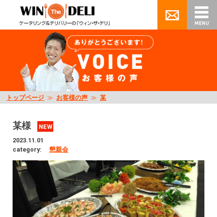
トップページ
≫
お客様の声
≫
某
某様
NEW
2023.11.01
category:
懇親会