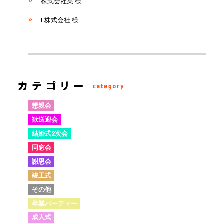
株式会社某 様
E株式会社 様
懇親会
歓送迎会
結婚式2次会
同窓会
謝恩会
竣工式
その他
卒業パーティー
成人式