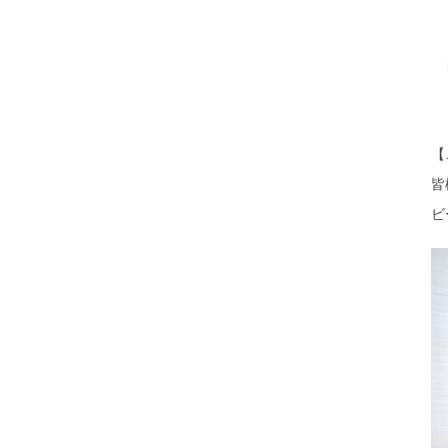
【
皆
ビ