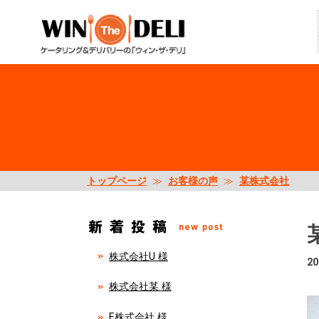
トップページ
≫
お客様の声
≫
某株式会社
株式会社U 様
20
株式会社某 様
E株式会社 様