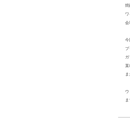
焼
ワ
会
今
プ
ガ
某
ま
ウ
ま