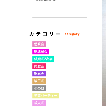
懇親会
歓送迎会
結婚式2次会
同窓会
謝恩会
竣工式
その他
卒業パーティー
成人式