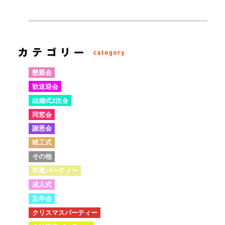
懇親会
歓送迎会
結婚式2次会
同窓会
謝恩会
竣工式
その他
卒業パーティー
成人式
忘年会
クリスマスパーティー