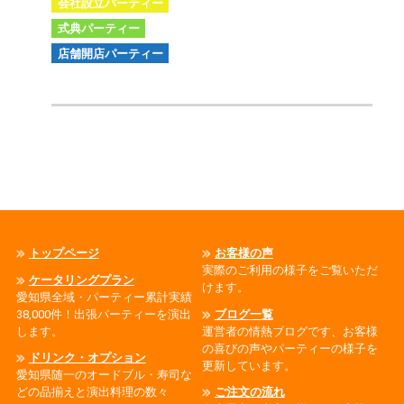
会社設立パーティー
式典パーティー
店舗開店パーティー
トップページ
お客様の声
実際のご利用の様子をご覧いただ
ケータリングプラン
けます。
愛知県全域・パーティー累計実績
38,000件！出張パーティーを演出
ブログ一覧
します。
運営者の情熱ブログです、お客様
の喜びの声やパーティーの様子を
ドリンク・オプション
更新しています。
愛知県随一のオードブル・寿司な
どの品揃えと演出料理の数々
ご注文の流れ