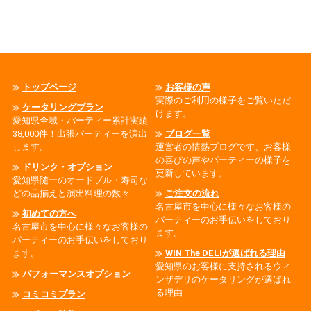
トップページ
お客様の声
実際のご利用の様子をご覧いただ
ケータリングプラン
けます。
愛知県全域・パーティー累計実績
38,000件！出張パーティーを演出
ブログ一覧
します。
運営者の情熱ブログです、お客様
の喜びの声やパーティーの様子を
ドリンク・オプション
更新しています。
愛知県随一のオードブル・寿司な
どの品揃えと演出料理の数々
ご注文の流れ
名古屋市を中心に様々なお客様の
初めての方へ
パーティーのお手伝いをしており
名古屋市を中心に様々なお客様の
ます。
パーティーのお手伝いをしており
ます。
WIN The DELIが選ばれる理由
愛知県のお客様に支持されるウィ
パフォーマンスオプション
ンザデリのケータリングが選ばれ
る理由
コミコミプラン