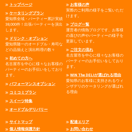
トップページ
お客様の声
実際のご利用の様子をご覧いただ
ケータリングプラン
けます。
愛知県全域・パーティー累計実績
38,000件！出張パーティーを演出
ブログ一覧
します。
運営者の情熱ブログです、お客様
の喜びの声やパーティーの様子を
ドリンク・オプション
更新しています。
愛知県随一のオードブル・寿司な
どの品揃えと演出料理の数々
ご注文の流れ
名古屋市を中心に様々なお客様の
初めての方へ
パーティーのお手伝いをしており
名古屋市を中心に様々なお客様の
ます。
パーティーのお手伝いをしており
ます。
WIN The DELIが選ばれる理由
愛知県のお客様に支持されるウィ
パフォーマンスオプション
ンザデリのケータリングが選ばれ
る理由
コミコミプラン
スイーツ特集
オードブルデリバリー
サイトマップ
配達エリア
個人情報保護方針
お問い合わせ