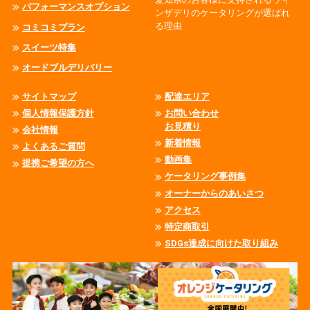
パフォーマンスオプション
ンザデリのケータリングが選ばれ
る理由
コミコミプラン
スイーツ特集
オードブルデリバリー
サイトマップ
配達エリア
個人情報保護方針
お問い合わせ
お見積り
会社情報
新着情報
よくあるご質問
動画集
提携ご希望の方へ
ケータリング事例集
オーナーからのあいさつ
アクセス
特定商取引
SDGs達成に向けた取り組み