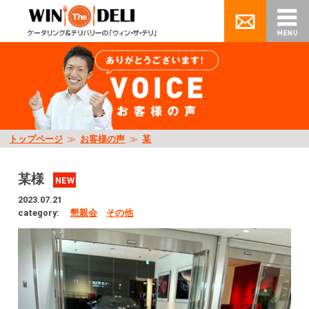
トップページ
≫
お客様の声
≫
某
某様
NEW
2023.07.21
category:
懇親会
その他