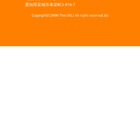
愛知県安城市東栄町3‐816‐7
Copylight(C)WIN The DELI All right reserved.(k)