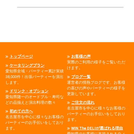
トップページ
お客様の声
実際のご利用の様子をご覧いただ
ケータリングプラン
けます。
愛知県全域・パーティー累計実績
38,000件！出張パーティーを演出
ブログ一覧
します。
運営者の情熱ブログです、お客様
の喜びの声やパーティーの様子を
ドリンク・オプション
更新しています。
愛知県随一のオードブル・寿司な
どの品揃えと演出料理の数々
ご注文の流れ
名古屋市を中心に様々なお客様の
初めての方へ
パーティーのお手伝いをしており
名古屋市を中心に様々なお客様の
ます。
パーティーのお手伝いをしており
ます。
WIN The DELIが選ばれる理由
愛知県のお客様に支持されるウィ