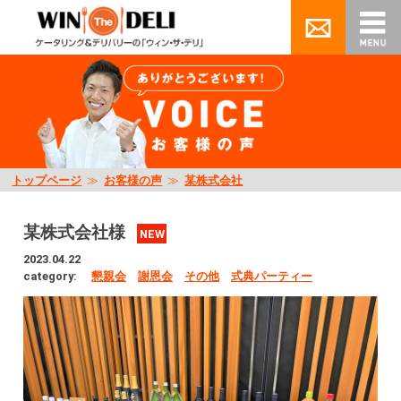
トップページ
≫
お客様の声
≫
某株式会社
某株式会社様
NEW
2023.04.22
category:
懇親会
謝恩会
その他
式典パーティー