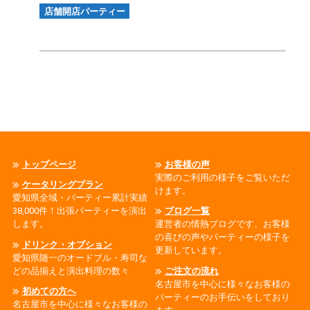
店舗開店パーティー
トップページ
お客様の声
実際のご利用の様子をご覧いただ
ケータリングプラン
けます。
愛知県全域・パーティー累計実績
38,000件！出張パーティーを演出
ブログ一覧
します。
運営者の情熱ブログです、お客様
の喜びの声やパーティーの様子を
ドリンク・オプション
更新しています。
愛知県随一のオードブル・寿司な
どの品揃えと演出料理の数々
ご注文の流れ
名古屋市を中心に様々なお客様の
初めての方へ
パーティーのお手伝いをしており
名古屋市を中心に様々なお客様の