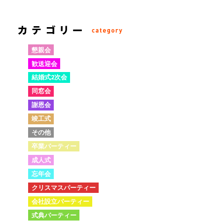
懇親会
歓送迎会
結婚式2次会
同窓会
謝恩会
竣工式
その他
卒業パーティー
成人式
忘年会
クリスマスパーティー
会社設立パーティー
式典パーティー