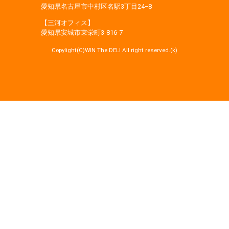
愛知県名古屋市中村区名駅3丁目24−8
【三河オフィス】
愛知県安城市東栄町3‐816‐7
Copylight(C)WIN The DELI All right reserved.(k)