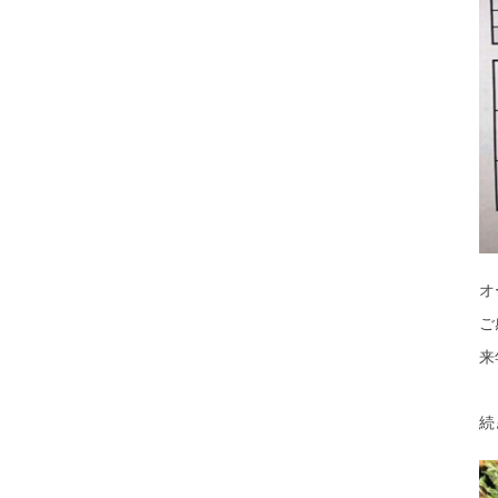
オ
ご
来
続