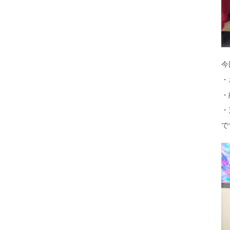
今
・
・
・
で