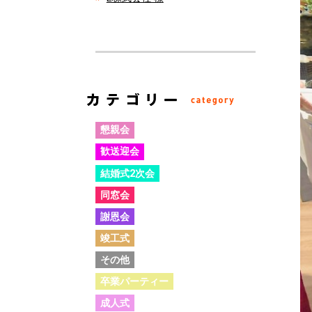
懇親会
歓送迎会
結婚式2次会
同窓会
謝恩会
竣工式
その他
卒業パーティー
成人式