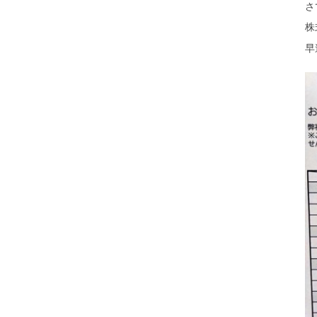
さ
株
早