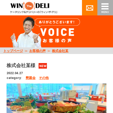
トップページ
≫
お客様の声
≫
株式会社某
株式会社某様
NEW
2022.04.27
category:
懇親会
その他