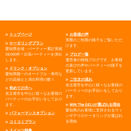
トップページ
お客様の声
実際のご利用の様子をご覧いただ
ケータリングプラン
けます。
愛知県全域・パーティー累計実績
38,000件！出張パーティーを演出
ブログ一覧
します。
運営者の情熱ブログです、お客様
の喜びの声やパーティーの様子を
ドリンク・オプション
更新しています。
愛知県随一のオードブル・寿司な
どの品揃えと演出料理の数々
ご注文の流れ
名古屋市を中心に様々なお客様の
初めての方へ
パーティーのお手伝いをしており
名古屋市を中心に様々なお客様の
ます。
パーティーのお手伝いをしており
ます。
WIN The DELIが選ばれる理由
愛知県のお客様に支持されるウィ
パフォーマンスオプション
ンザデリのケータリングが選ばれ
る理由
コミコミプラン
スイーツ特集