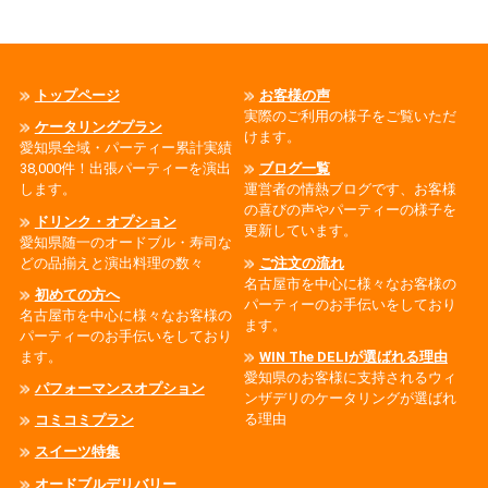
トップページ
お客様の声
実際のご利用の様子をご覧いただ
ケータリングプラン
けます。
愛知県全域・パーティー累計実績
38,000件！出張パーティーを演出
ブログ一覧
します。
運営者の情熱ブログです、お客様
の喜びの声やパーティーの様子を
ドリンク・オプション
更新しています。
愛知県随一のオードブル・寿司な
どの品揃えと演出料理の数々
ご注文の流れ
名古屋市を中心に様々なお客様の
初めての方へ
パーティーのお手伝いをしており
名古屋市を中心に様々なお客様の
ます。
パーティーのお手伝いをしており
ます。
WIN The DELIが選ばれる理由
愛知県のお客様に支持されるウィ
パフォーマンスオプション
ンザデリのケータリングが選ばれ
る理由
コミコミプラン
スイーツ特集
オードブルデリバリー