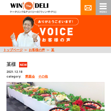
トップページ
≫
お客様の声
≫
某
某様
NEW
2021.12.18
category:
懇親会
その他