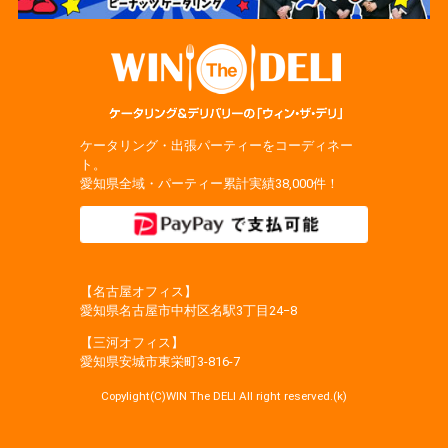
ケータリング・出張パーティーをコーディネー
ト。
愛知県全域・パーティー累計実績38,000件！
【名古屋オフィス】
愛知県名古屋市中村区名駅3丁目24−8
【三河オフィス】
愛知県安城市東栄町3‐816‐7
Copylight(C)WIN The DELI All right reserved.(k)