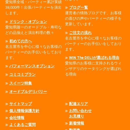
愛知県全域・パーティー累計実績
38,000件！出張パーティーを演出
ブログ一覧
します。
運営者の情熱ブログです、お客様
の喜びの声やパーティーの様子を
ドリンク・オプション
更新しています。
愛知県随一のオードブル・寿司な
どの品揃えと演出料理の数々
ご注文の流れ
名古屋市を中心に様々なお客様の
初めての方へ
パーティーのお手伝いをしており
名古屋市を中心に様々なお客様の
ます。
パーティーのお手伝いをしており
ます。
WIN The DELIが選ばれる理由
愛知県のお客様に支持されるウィ
パフォーマンスオプション
ンザデリのケータリングが選ばれ
る理由
コミコミプラン
スイーツ特集
オードブルデリバリー
サイトマップ
配達エリア
個人情報保護方針
お問い合わせ
お見積り
会社情報
新着情報
よくあるご質問