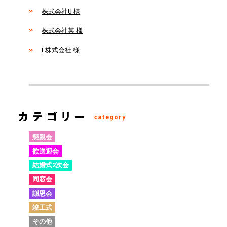
株式会社U 様
株式会社某 様
E株式会社 様
懇親会
歓送迎会
結婚式2次会
同窓会
謝恩会
竣工式
その他