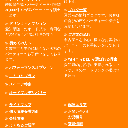
けます。
愛知県全域・パーティー累計実績
38,000件！出張パーティーを演出
ブログ一覧
します。
運営者の情熱ブログです、お客様
の喜びの声やパーティーの様子を
ドリンク・オプション
更新しています。
愛知県随一のオードブル・寿司な
どの品揃えと演出料理の数々
ご注文の流れ
名古屋市を中心に様々なお客様の
初めての方へ
パーティーのお手伝いをしており
名古屋市を中心に様々なお客様の
ます。
パーティーのお手伝いをしており
ます。
WIN The DELIが選ばれる理由
愛知県のお客様に支持されるウィ
パフォーマンスオプション
ンザデリのケータリングが選ばれ
る理由
コミコミプラン
スイーツ特集
オードブルデリバリー
サイトマップ
配達エリア
個人情報保護方針
お問い合わせ
お見積り
会社情報
新着情報
よくあるご質問