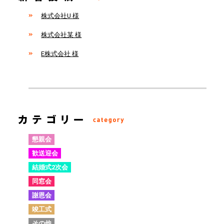
株式会社U 様
株式会社某 様
E株式会社 様
懇親会
歓送迎会
結婚式2次会
同窓会
謝恩会
竣工式
その他