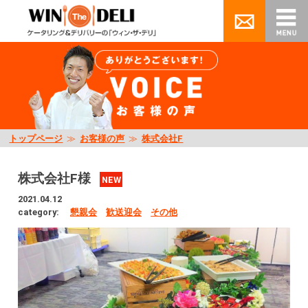
トップページ
≫
お客様の声
≫
株式会社F
株式会社F様
NEW
2021.04.12
category:
懇親会
歓送迎会
その他