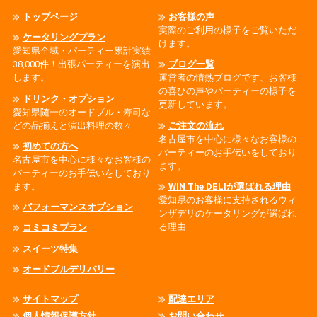
トップページ
お客様の声
実際のご利用の様子をご覧いただ
ケータリングプラン
けます。
愛知県全域・パーティー累計実績
38,000件！出張パーティーを演出
ブログ一覧
します。
運営者の情熱ブログです、お客様
の喜びの声やパーティーの様子を
ドリンク・オプション
更新しています。
愛知県随一のオードブル・寿司な
どの品揃えと演出料理の数々
ご注文の流れ
名古屋市を中心に様々なお客様の
初めての方へ
パーティーのお手伝いをしており
名古屋市を中心に様々なお客様の
ます。
パーティーのお手伝いをしており
ます。
WIN The DELIが選ばれる理由
愛知県のお客様に支持されるウィ
パフォーマンスオプション
ンザデリのケータリングが選ばれ
る理由
コミコミプラン
スイーツ特集
オードブルデリバリー
サイトマップ
配達エリア
個人情報保護方針
お問い合わせ