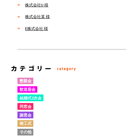
株式会社U 様
株式会社某 様
E株式会社 様
懇親会
歓送迎会
結婚式2次会
同窓会
謝恩会
竣工式
その他