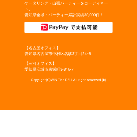
ケータリング・出張パーティーをコーディネー
ト。
愛知県全域・パーティー累計実績38,000件！
【名古屋オフィス】
愛知県名古屋市中村区名駅3丁目24−8
【三河オフィス】
愛知県安城市東栄町3‐816‐7
Copylight(C)WIN The DELI All right reserved.(k)