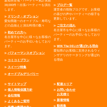
愛知県全域・パーティー累計実績
38,000件！出張パーティーを演出
ブログ一覧
します。
運営者の情熱ブログです、お客様
の喜びの声やパーティーの様子を
ドリンク・オプション
更新しています。
愛知県随一のオードブル・寿司な
どの品揃えと演出料理の数々
ご注文の流れ
名古屋市を中心に様々なお客様の
初めての方へ
パーティーのお手伝いをしており
名古屋市を中心に様々なお客様の
ます。
パーティーのお手伝いをしており
ます。
WIN The DELIが選ばれる理由
愛知県のお客様に支持されるウィ
パフォーマンスオプション
ンザデリのケータリングが選ばれ
る理由
コミコミプラン
スイーツ特集
オードブルデリバリー
サイトマップ
配達エリア
個人情報保護方針
お問い合わせ
お見積り
会社情報
新着情報
よくあるご質問
動画集