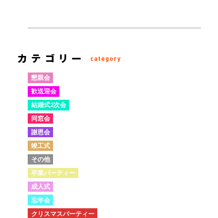
懇親会
歓送迎会
結婚式2次会
同窓会
謝恩会
竣工式
その他
卒業パーティー
成人式
忘年会
クリスマスパーティー