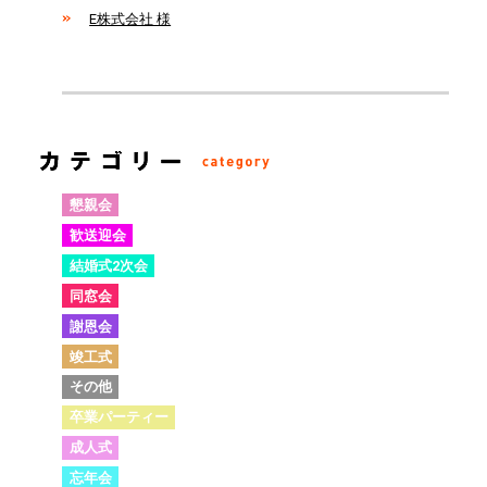
E株式会社 様
懇親会
歓送迎会
結婚式2次会
同窓会
謝恩会
竣工式
その他
卒業パーティー
成人式
忘年会