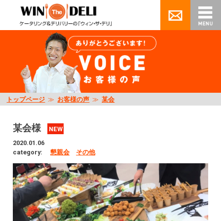
トップページ
≫
お客様の声
≫
某会
某会様
NEW
2020.01.06
category:
懇親会
その他