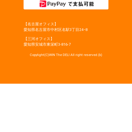
【名古屋オフィス】
愛知県名古屋市中村区名駅3丁目24−8
【三河オフィス】
愛知県安城市東栄町3‐816‐7
Copylight(C)WIN The DELI All right reserved.(k)