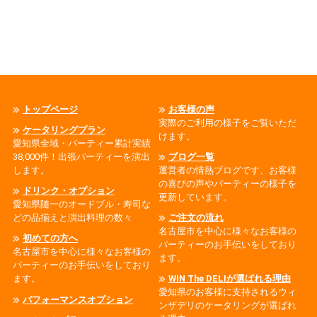
トップページ
お客様の声
実際のご利用の様子をご覧いただ
ケータリングプラン
けます。
愛知県全域・パーティー累計実績
38,000件！出張パーティーを演出
ブログ一覧
します。
運営者の情熱ブログです、お客様
の喜びの声やパーティーの様子を
ドリンク・オプション
更新しています。
愛知県随一のオードブル・寿司な
どの品揃えと演出料理の数々
ご注文の流れ
名古屋市を中心に様々なお客様の
初めての方へ
パーティーのお手伝いをしており
名古屋市を中心に様々なお客様の
ます。
パーティーのお手伝いをしており
ます。
WIN The DELIが選ばれる理由
愛知県のお客様に支持されるウィ
パフォーマンスオプション
ンザデリのケータリングが選ばれ