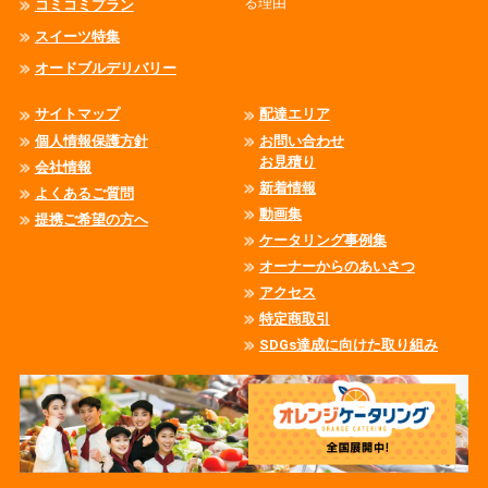
る理由
コミコミプラン
スイーツ特集
オードブルデリバリー
サイトマップ
配達エリア
個人情報保護方針
お問い合わせ
お見積り
会社情報
新着情報
よくあるご質問
動画集
提携ご希望の方へ
ケータリング事例集
オーナーからのあいさつ
アクセス
特定商取引
SDGs達成に向けた取り組み