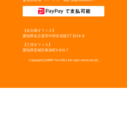
【名古屋オフィス】
愛知県名古屋市中村区名駅3丁目24−8
【三河オフィス】
愛知県安城市東栄町3‐816‐7
Copylight(C)WIN The DELI All right reserved.(k)