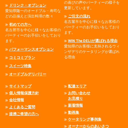
の喜びの声やパーティーの様子を
ドリンク・オプション
更新しています。
愛知県随一のオードブル・寿司な
どの品揃えと演出料理の数々
ご注文の流れ
名古屋市を中心に様々なお客様の
初めての方へ
パーティーのお手伝いをしており
名古屋市を中心に様々なお客様の
ます。
パーティーのお手伝いをしており
ます。
WIN The DELIが選ばれる理由
愛知県のお客様に支持されるウィ
パフォーマンスオプション
ンザデリのケータリングが選ばれ
る理由
コミコミプラン
スイーツ特集
オードブルデリバリー
サイトマップ
配達エリア
個人情報保護方針
お問い合わせ
お見積り
会社情報
新着情報
よくあるご質問
動画集
提携ご希望の方へ
ケータリング事例集
オーナーからのあいさつ