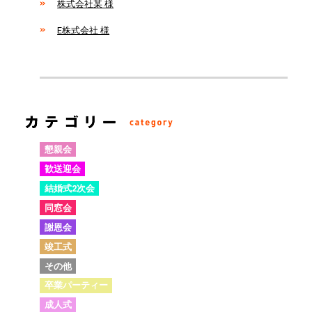
株式会社某 様
E株式会社 様
懇親会
歓送迎会
結婚式2次会
同窓会
謝恩会
竣工式
その他
卒業パーティー
成人式