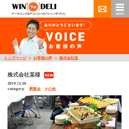
トップページ
≫
お客様の声
≫
株式会社某
株式会社某様
NEW
2019.12.20
category:
懇親会
その他