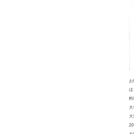
お
ほ
料
大
大
2