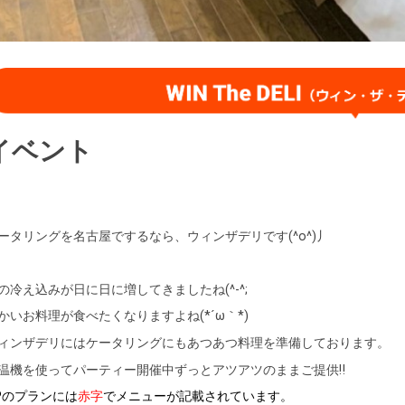
イベント
ータリングを名古屋でするなら、ウィンザデリです(^o^)丿
の冷え込みが日に日に増してきましたね(^-^;
かいお料理が食べたくなりますよね(*´ω｀*)
ィンザデリにはケータリングにもあつあつ料理を準備しております。
温機を使ってパーティー開催中ずっとアツアツのままご提供‼
Pのプランには
赤字
でメニューが記載されています。