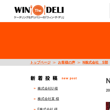
トップページ
≫
お客様の声
≫
N株式会社 S部
株式会社U 様
20
株式会社某 様
E株式会社 様