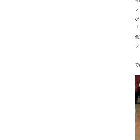
今
フ
が
『
色
プ
で