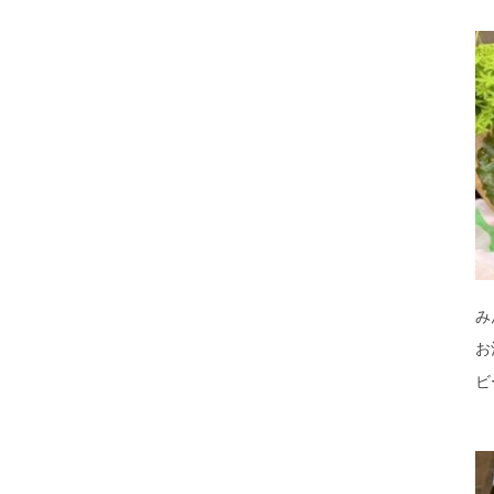
み
お
ビ