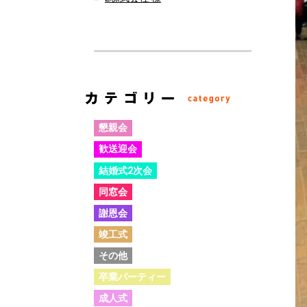
懇親会
歓送迎会
結婚式2次会
同窓会
謝恩会
竣工式
その他
卒業パーティー
成人式