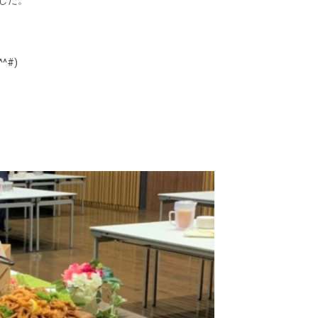
した。
#)