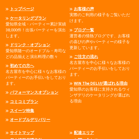
トップページ
お客様の声
実際のご利用の様子をご覧いただ
ケータリングプラン
けます。
愛知県全域・パーティー累計実績
38,000件！出張パーティーを演出
ブログ一覧
します。
運営者の情熱ブログです、お客様
の喜びの声やパーティーの様子を
ドリンク・オプション
更新しています。
愛知県随一のオードブル・寿司な
どの品揃えと演出料理の数々
ご注文の流れ
名古屋市を中心に様々なお客様の
初めての方へ
パーティーのお手伝いをしており
名古屋市を中心に様々なお客様の
ます。
パーティーのお手伝いをしており
ます。
WIN The DELIが選ばれる理由
愛知県のお客様に支持されるウィ
パフォーマンスオプション
ンザデリのケータリングが選ばれ
る理由
コミコミプラン
スイーツ特集
オードブルデリバリー
サイトマップ
配達エリア