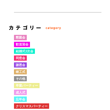
懇親会
歓送迎会
結婚式2次会
同窓会
謝恩会
竣工式
その他
卒業パーティー
成人式
忘年会
クリスマスパーティー