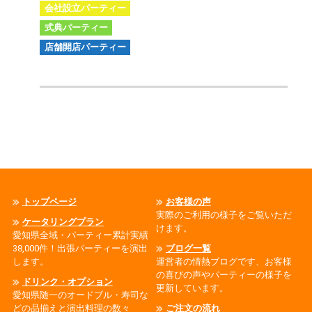
会社設立パーティー
式典パーティー
店舗開店パーティー
トップページ
お客様の声
実際のご利用の様子をご覧いただ
ケータリングプラン
けます。
愛知県全域・パーティー累計実績
38,000件！出張パーティーを演出
ブログ一覧
します。
運営者の情熱ブログです、お客様
の喜びの声やパーティーの様子を
ドリンク・オプション
更新しています。
愛知県随一のオードブル・寿司な
どの品揃えと演出料理の数々
ご注文の流れ