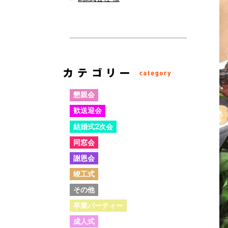
懇親会
歓送迎会
結婚式2次会
同窓会
謝恩会
竣工式
その他
卒業パーティー
成人式