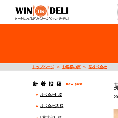
トップページ
≫
お客様の声
≫
某株式会社
株式会社U 様
20
株式会社某 様
E株式会社 様