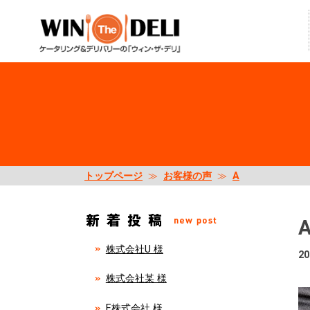
トップページ
≫
お客様の声
≫
A
株式会社U 様
20
株式会社某 様
E株式会社 様