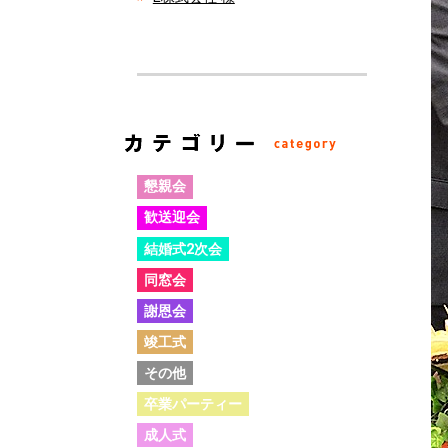
懇親会
歓送迎会
結婚式2次会
同窓会
謝恩会
竣工式
その他
卒業パーティー
成人式