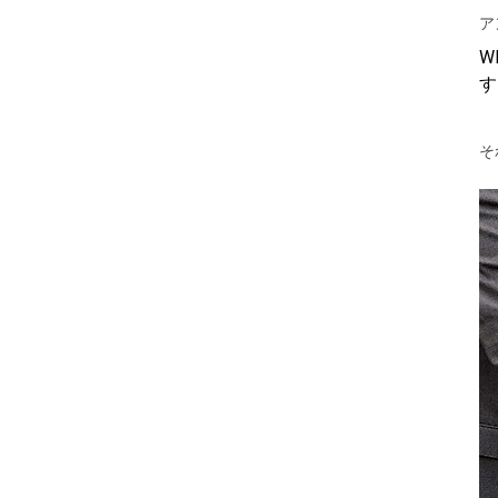
ア
W
す
そ