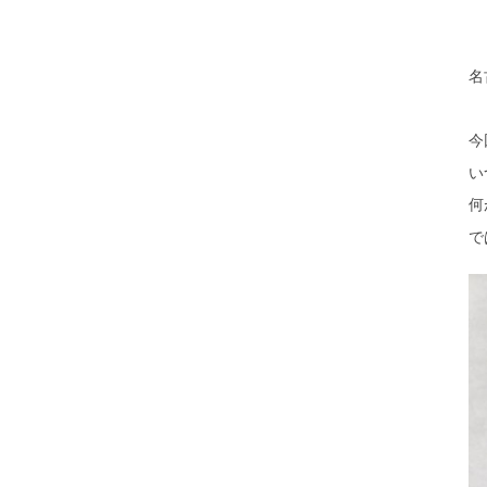
名
今
い
何
で