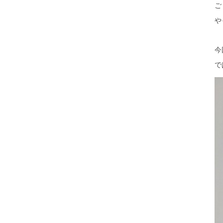
ご
や
今
で