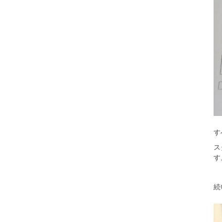
す
ス
す
続