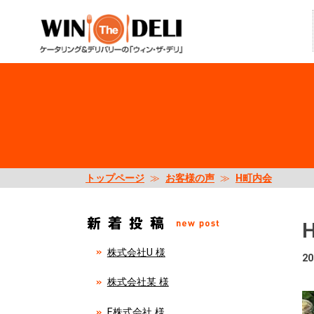
トップページ
≫
お客様の声
≫
H町内会
株式会社U 様
20
株式会社某 様
E株式会社 様