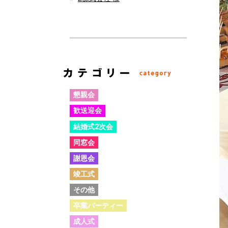
懇親会
歓送迎会
結婚式2次会
同窓会
謝恩会
竣工式
その他
卒業パーティー
成人式